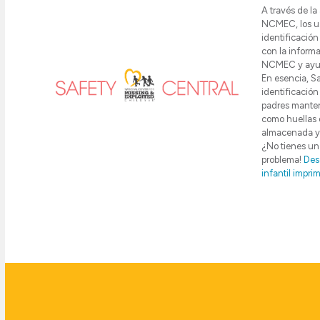
A través de la
NCMEC, los us
identificación 
con la inform
NCMEC y ayuda
En esencia, Sa
identificación 
padres mantene
como huellas d
almacenada y 
¿No tienes un 
problema!
Desc
infantil imprim