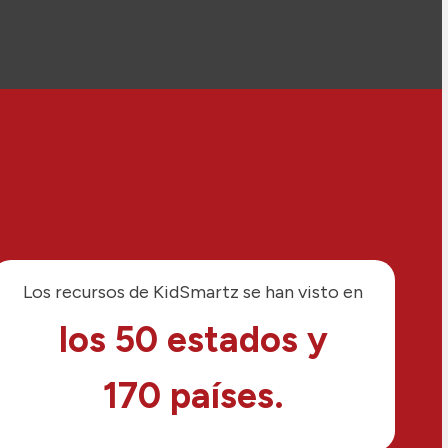
Los recursos de KidSmartz se han visto en
los 50 estados y
170 países.