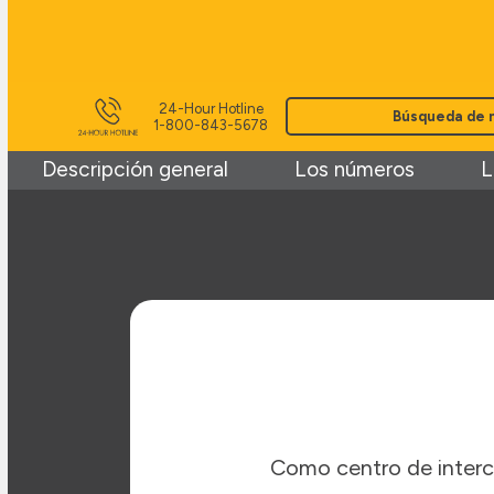
24-Hour Hotline
Búsqueda de 
1-800-843-5678
Descripción general
Los números
L
Como centro de interc