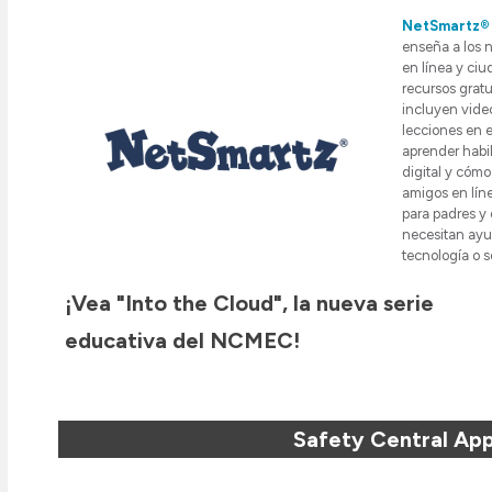
NetSmartz®
enseña a los 
en línea y ciu
recursos gratu
incluyen vide
lecciones en e
aprender habi
digital y cómo
amigos en lín
para padres y
necesitan ayu
tecnología o s
¡Vea "Into the Cloud", la nueva serie
educativa del NCMEC!
Safety Central Ap