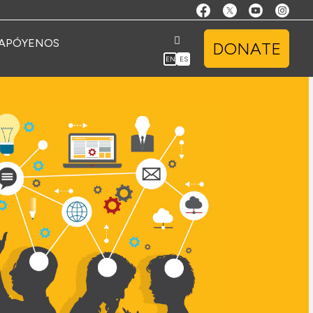
APÓYENOS
DONATE
EN
ES