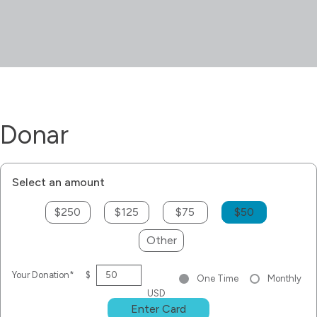
Donar
Select an amount
$250
$125
$75
$50
Other
Your Donation*
$
One Time
Monthly
USD
Enter Card