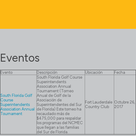
Eventos
Evento
Descripción
Ubicación
Fecha
South Florida Golf Course
Superintendents
Association Annual
Tournament (Torneo
South Florida Golf
Anual de Golf de la
Course
Asociación de
Fort Lauderdale
Octubre 26,
Superintendents
Superintendentes del Sur
Country Club
2017
Association Annual
de Florida) Este torneo ha
Tournament
recaudado más de
$475,000 para respaldar
los programas del NCMEC
que llegan a las familias
del Sur de Florida.