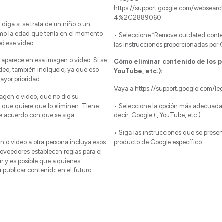
https://support.google.com/websear
4%2C2889060.
 diga si se trata de un niño o un
omo la edad que tenía en el momento
• Seleccione “Remove outdated conten
bó ese video.
las instrucciones proporcionadas por 
 aparece en esa imagen o video. Si se
Cómo eliminar contenido de los 
deo, también indíquelo, ya que eso
YouTube, etc.):
yor prioridad.
Vaya a https://support.google.com/le
agen o video, que no dio su
 que quiere que lo eliminen. Tiene
• Seleccione la opción más adecuada 
de acuerdo con que se siga
decir, Google+, YouTube, etc.).
• Siga las instrucciones que se presen
n o video a otra persona incluya esos
producto de Google específico.
oveedores establecen reglas para el
r y es posible que a quienes
 publicar contenido en el futuro.