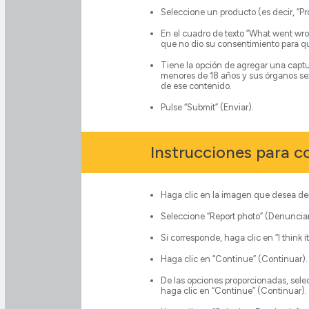
Seleccione un producto (es decir, “Prof
En el cuadro de texto “What went wro
que no dio su consentimiento para que
Tiene la opción de agregar una captu
menores de 18 años y sus órganos sex
de ese contenido.
Pulse “Submit” (Enviar).
Instrucciones para c
Haga clic en la imagen que desea den
Seleccione “Report photo” (Denunciar f
Si corresponde, haga clic en “I think
Haga clic en “Continue” (Continuar).
De las opciones proporcionadas, sele
haga clic en “Continue” (Continuar).