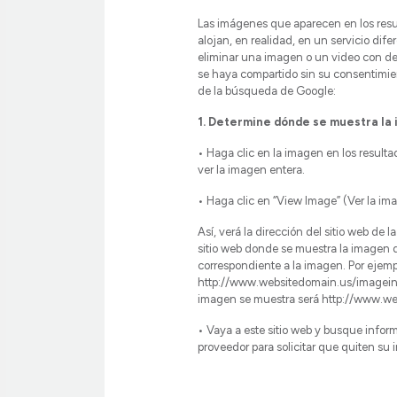
Las imágenes que aparecen en los res
alojan, en realidad, en un servicio dife
eliminar una imagen o un video con d
se haya compartido sin su consentimie
de la búsqueda de Google:
1. Determine dónde se muestra la
• Haga clic en la imagen en los resul
ver la imagen entera.
• Haga clic en “View Image” (Ver la im
Así, verá la dirección del sitio web de
sitio web donde se muestra la imagen 
correspondiente a la imagen. Por ejempl
http://www.websitedomain.us/imageinfo
imagen se muestra será http://www.w
• Vaya a este sitio web y busque infor
proveedor para solicitar que quiten su