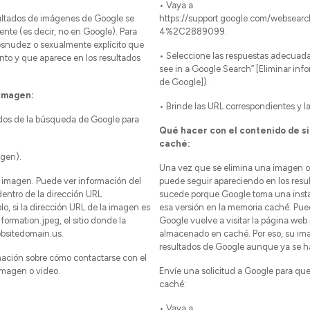
• Vaya a
ultados de imágenes de Google se
https://support.google.com/websear
rente (es decir, no en Google). Para
4%2C2889099.
esnudez o sexualmente explícito que
• Seleccione las respuestas adecuada
nto y que aparece en los resultados
see in a Google Search” [Eliminar in
de Google]).
 imagen:
• Brinde las URL correspondientes y l
tados de la búsqueda de Google para
Qué hacer con el contenido de 
caché:
agen).
Una vez que se elimina una imagen o 
 la imagen. Puede ver información del
puede seguir apareciendo en los resu
dentro de la dirección URL
sucede porque Google toma una inst
o, si la dirección URL de la imagen es
esa versión en la memoria caché. Pue
rmation.jpeg, el sitio donde la
Google vuelve a visitar la página web 
ebsitedomain.us.
almacenado en caché. Por eso, su im
resultados de Google aunque ya se ha
mación sobre cómo contactarse con el
 imagen o video.
Envíe una solicitud a Google para q
caché:
• Vaya a