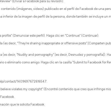
Review” (Enviar a Facebook para su revisión).
l contenido (imágenes, videos) publicado en el perfil de Facebook de una per
cha inferior de la imagen de perfil de la persona, donde también se incluye un
s profile” (Denunciar este perfil). Haga clic en “Continue” (Continuar).
 (es decir, “They’re sharing inappropriate or offensive posts” [Comparten pu
 (es decir, “Nudity and pornography” [es decir, Desnudez y pornografía]). Ha
rio o eliminarlo como amigo. Haga clic en la casilla “Submit to Facebook for R
help/contact/1409697672616547.
 believe violates my copyright” (Encontré contenido que creo que infringe mis
 Facebook.
mación que le solicita Facebook.