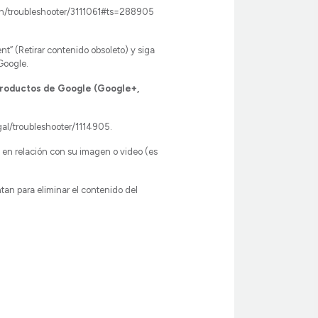
ch/troubleshooter/3111061#ts=288905
t” (Retirar contenido obsoleto) y siga
Google.
productos de Google (Google+,
gal/troubleshooter/1114905.
en relación con su imagen o video (es
tan para eliminar el contenido del