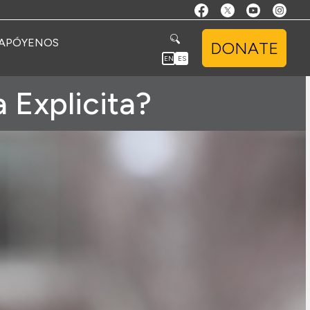
APÓYENOS
DONATE
EN
ES
 Explicita?