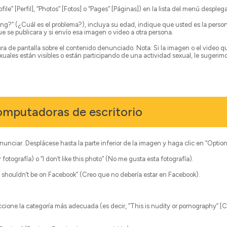
ile” [Perfil], “Photos” [Fotos] o “Pages” [Páginas]) en la lista del menú desplega
ng?” (¿Cuál es el problema?), incluya su edad, indique que usted es la person
 se publicara y si envío esa imagen o video a otra persona.
ra de pantalla sobre el contenido denunciado. Nota: Si la imagen o el video
uales están visibles o están participando de una actividad sexual, le sugeri
omputadoras de escritorio
unciar. Desplácese hasta la parte inferior de la imagen y haga clic en “Optio
otografía) o “I don’t like this photo” (No me gusta esta fotografía).
 it shouldn’t be on Facebook” (Creo que no debería estar en Facebook).
ccione la categoría más adecuada (es decir, “This is nudity or pornography” [